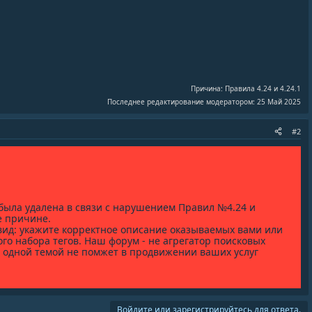
Причина: Правила 4.24 и 4.24.1
Последнее редактирование модератором:
25 Май 2025
#2
 была удалена в связи с нарушением Правил №4.24 и
е причине.
вид: укажите корректное описание оказываемых вами или
го набора тегов. Наш форум - не агрегатор поисковых
 одной темой не помжет в продвижении ваших услуг
Войдите или зарегистрируйтесь для ответа.