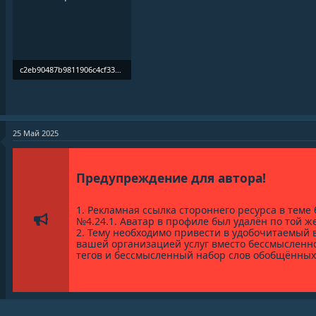
c2eb90487b9811906c4cf33a7819f5ff - копия.webp
39 KB · Просмотры: 0
25 Май 2025
Предупреждение для автора!
1. Рекламная ссылка стороннего ресурса в теме
№4.24.1. Аватар в профиле был удалён по той ж
2. Тему необходимо привести в удобочитаемый 
вашей организацией услуг вместо бессмысленно
тегов и бессмысленный набор слов обобщённых