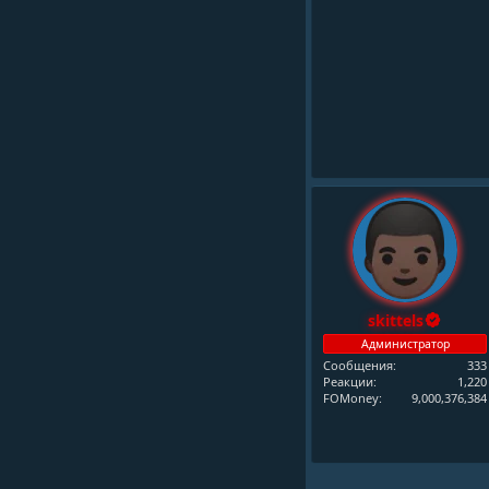
skittels
Администратор
Сообщения
333
Реакции
1,220
FOMoney
9,000,376,384