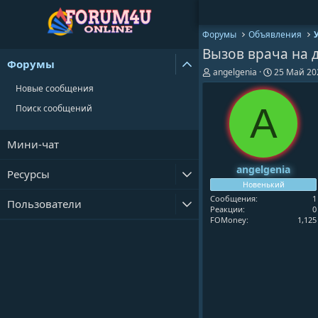
Форумы
Объявления
Вызов врача на 
Форумы
А
Д
angelgenia
25 Май 20
в
а
Новые сообщения
т
т
о
а
A
Поиск сообщений
р
н
т
а
е
ч
Мини-чат
м
а
ы
л
angelgenia
Ресурсы
а
Новенький
Сообщения
1
Пользователи
Реакции
0
FOMoney
1,125