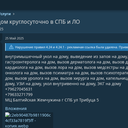
Услуги
дом круглосуточно в СПБ и ЛО
25
25 Май 2025
Нарушение правил 4.24 и 4.24.1 - рекламная ссылка была удалена. При
внутримышечный укол на дому, выведение из запоя на дому, 
гастроэнтеролога на дом, вызов дерматолога на дом, вызов 
кардиолога на дом, вызов лора на дом, вызов медсестры на д
онколога на дом, вызов психиатра на дом, вызов психотерап
дом, вызов уролога на дом, вызов хирурга на дом, капельни
дому, УЗИ на дому, укол внутривенно на дому, ЭКГ на дому
+79627045631
+79633271799
МЦ Балтийская Жемчужина г СПБ ул Трибуца 5
Вложения