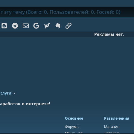
эту тему (Всего: 0, Пользователей: 0, Гостей: 0)
k
Blogger
Telegram
Электронная почта
Google
Yahoo
Evernote
Ссылка
Рекламы нет.
Услуги
аработок в интернете!
Основное
Развлечения
Форумы
Магазин
Мини-чат
Лотереи