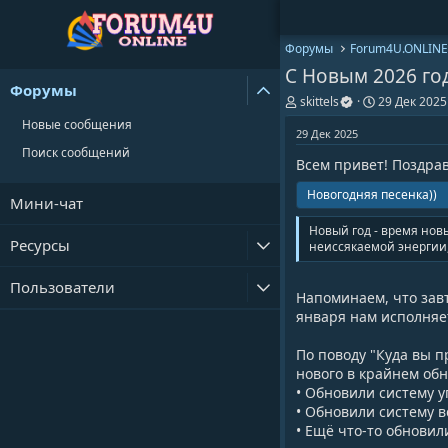
Форумы
Forum4U.ONLINE
С Новым 2026 го
Форумы
А
Д
skittels
29 Дек 2025
в
а
Новые сообщения
т
т
29 Дек 2025
о
а
Поиск сообщений
Всем привет! Поздра
р
н
т
а
Новогодняя песенка))
е
ч
Мини-чат
м
а
ы
л
Новый год - время нов
Ресурсы
а
неиссякаемой энергии,
Пользователи
Напоминаем, что завтр
января нам исполняет
По поводу "Куда вы п
нового в крайнем обн
• Обновили систему у
• Обновили систему 
• Ещё что-то обновил