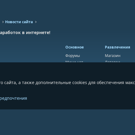
Новости сайта
аработок в интернете!
Основное
Развлечения
Форумы
Магазин
Мини-чат
Лотереи
Ресурсы
Приложения
Пользователи
Игры
о сайта, а также дополнительные cookies для обеспечения мак
Сообщества
 (Dark)
предпочтения