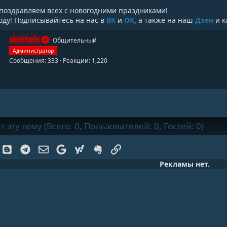
 поздравляем всех с новогодними праздниками!
оду! Подписывайтесь на нас в
ВК
и
ОК
, а также на наш
Дзен
и к
А
skittels
Общительный
в
Администратор
т
Сообщения
333
Реакции
1,220
о
р
эту тему (Всего: 0, Пользователей: 0, Гостей: 0)
k
Blogger
Telegram
Электронная почта
Google
Yahoo
Evernote
Ссылка
Рекламы нет.