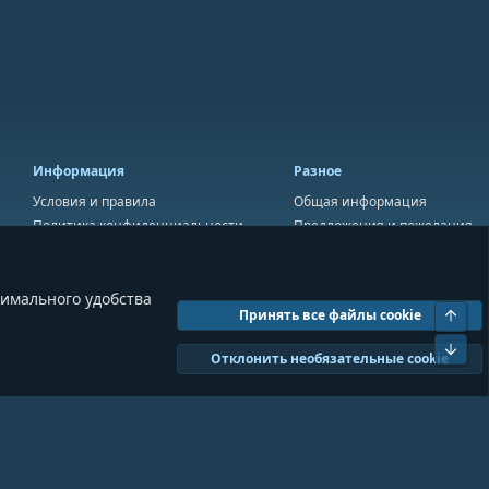
Информация
Разное
Условия и правила
Общая информация
Политика конфиденциальности
Предложения и пожелания
Помощь
Пожертвования
симального удобства
Свер
Принять все файлы cookie
Сниз
Отклонить необязательные cookie
Ширина
Запросов
18
Время
0.0838s
Память
11.01MB