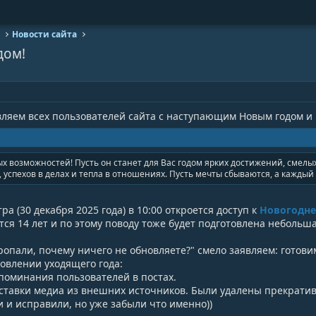
Новости сайта
дом!
вляем всех пользователей сайта с наступающим Новым годом и
ых возможностей! Пусть он станет для Вас годом ярких достижений, смел
 успехов в делах и тепла в отношениях. Пусть мечты сбываются, а каждый
а (30 декабря 2025 года) в 10:00 откроется доступ к
Новогодне
ся 14 лет и по этому поводу тоже будет подготовлена небольша
ропали, почему ничего не обновляете?" смело заявляем: готови
овлении уходящего года:
поминания пользователей в постах.
вставки медиа из внешних источников. Были удалены прекрати
и и исправили, но уже забыли что именно))