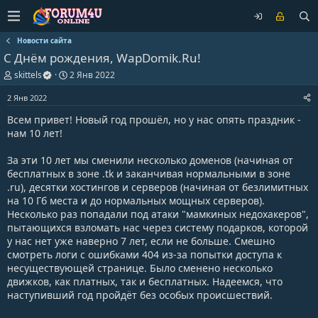
Новости сайта
С Днём рождения, WapDomik.Ru!
А
Д
skittels
2 Янв 2022
в
а
т
т
2 Янв 2022
о
а
Всем привет! Новый год прошёл, но у нас опять праздник -
р
н
т
а
нам 10 лет!
е
ч
м
а
За эти 10 лет мы сменили несколько доменов (начиная от
ы
л
бесплатных в зоне .tk и заканчивая нормальными в зоне
а
.ru), десятки хостингов и серверов (начиная от безлимитных
на 10 Гб места и до нормальных мощных серверов).
Несколько раз попадали под атаки "мамкиных недохакеров",
пытающихся взломать нас через систему подарков, которой
у нас нет уже наверно 7 лет, если не больше. Смешно
смотреть логи с ошибками 404 из-за попытки доступа к
несуществующей странице. Было сменено несколько
движков, как платных, так и бесплатных. Надеемся, что
наступивший год пройдёт без особых происшествий.