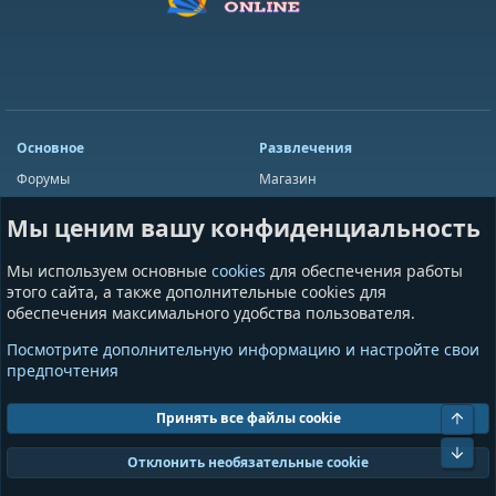
Основное
Развлечения
Форумы
Магазин
Мини-чат
Лотереи
Мы ценим вашу конфиденциальность
Ресурсы
Приложения
Пользователи
Игры
Мы используем основные
cookies
для обеспечения работы
Сообщества
этого сайта, а также дополнительные cookies для
обеспечения максимального удобства пользователя.
Информация
Разное
Посмотрите дополнительную информацию и настройте свои
Условия и правила
Общая информация
предпочтения
Политика конфиденциальности
Предложения и пожелания
Помощь
Пожертвования
Свер
Принять все файлы cookie
Сниз
Cookies
GrayAndBlue (Dark)
Отклонить необязательные cookie
Ширина
Запросов
18
Время
0.0900s
Память
11.01MB