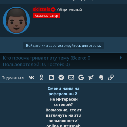
А
skittels
Общительный
в
Администратор
т
о
р
Войдите или зарегистрируйтесь для ответа.
Кто просматривает эту тему (Всего: 0,
Пользователей: 0, Гостей: 0)
Vk
Ok
Blogger
Telegram
Электронная почта
Google
Yahoo
Evernote
Ссылк
Поделиться:
Смени найм на
реферальный.
Не интересен
сетевой?
Возможно, стоит
взглянуть на эти
возможности!
online.putcuspeh