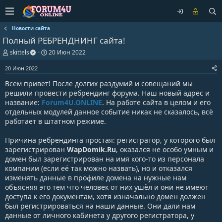
Новости сайта
Полный РЕБРЕНДНИНГ сайта!
А
Д
skittels
20 Июн 2022
в
а
т
т
20 Июн 2022
о
а
Всем привет! После долгих раздумий и совещаний мы
р
н
т
а
решили провести ребрендинг форума. Наш новый адрес и
е
ч
название:
Forum4U.ONLINE
. На работе сайта в целом и его
м
а
отдельных модулей данное событие никак не сказалось, всё
ы
л
работает в штатном режиме.
а
Причина ребрендинга простая: регистратор, у которого был
зарегистрирован
WapDomik.Ru
, оказался не особо умным и
домен был зарегистрирован на имя кого-то из персонала
компании (если её так можно назвать), но и отказался
изменять данные в профиле домена на нужные нам
объясняя это тем что человек от них ушёл и они не имеют
доступа к его документам, хотя изначально домен должен
был регистрироваться на наши данные. Они дали нам
данные от личного кабинета у другого регистратора, у