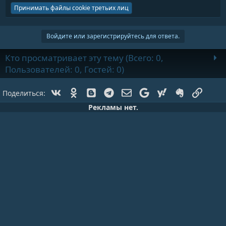
Принимать файлы cookie третьих лиц
Войдите или зарегистрируйтесь для ответа.
Кто просматривает эту тему (Всего: 0,
Пользователей: 0, Гостей: 0)
Vk
Ok
Blogger
Telegram
Электронная почта
Google
Yahoo
Evernote
Ссылк
Поделиться:
Рекламы нет.