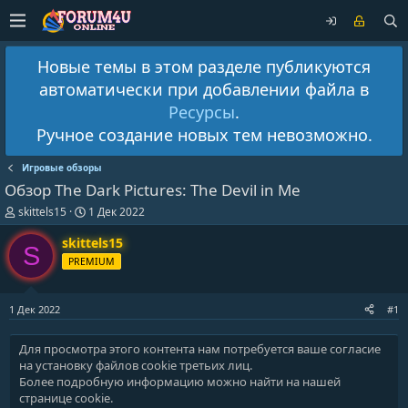
Новые темы в этом разделе публикуются
автоматически при добавлении файла в
Ресурсы
.
Ручное создание новых тем невозможно.
Игровые обзоры
Обзор The Dark Pictures: The Devil in Me
А
Д
skittels15
1 Дек 2022
в
а
т
т
skittels15
S
о
а
PREMIUM
р
н
т
а
е
ч
1 Дек 2022
#1
м
а
ы
л
а
Для просмотра этого контента нам потребуется ваше согласие
на установку файлов cookie третьих лиц.
Более подробную информацию можно найти на нашей
странице cookie
.