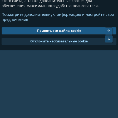
этого сайта, а также дополнительные cookies для
обеспечения максимального удобства пользователя.
Информация
Разное
Посмотрите дополнительную информацию и настройте свои
Условия и правила
Общая информация
предпочтения
Политика конфиденциальности
Предложения и пожелания
Помощь
Пожертвования
Свер
Принять все файлы cookie
Сниз
Cookies
GrayAndBlue (Dark)
Отклонить необязательные cookie
Ширина
Запросов
18
Время
0.0940s
Память
11.01MB