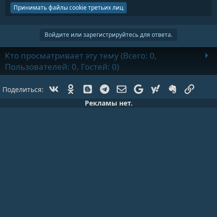
Принимать файлы cookie третьих лиц
Войдите или зарегистрируйтесь для ответа.
Кто просматривает эту тему (Всего: 0,
Пользователей: 0, Гостей: 0)
Vk
Ok
Blogger
Telegram
Электронная почта
Google
Yahoo
Evernote
Ссылк
Поделиться:
Рекламы нет.