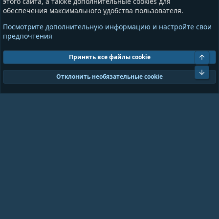
этого сайта, а также дополнительные cookies для
обеспечения максимального удобства пользователя.
Информация
Разное
Посмотрите дополнительную информацию и настройте свои
Условия и правила
Общая информация
предпочтения
Политика конфиденциальности
Предложения и пожелания
Помощь
Пожертвования
Свер
Принять все файлы cookie
Сниз
Cookies
GrayAndBlue (Dark)
Отклонить необязательные cookie
Ширина
Запросов
18
Время
0.0943s
Память
11.01MB