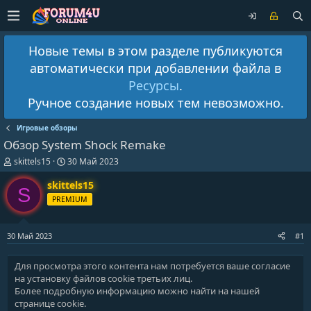
Новые темы в этом разделе публикуются
автоматически при добавлении файла в
Ресурсы
.
Ручное создание новых тем невозможно.
Игровые обзоры
Обзор System Shock Remake
А
Д
skittels15
30 Май 2023
в
а
т
т
skittels15
S
о
а
PREMIUM
р
н
т
а
е
ч
30 Май 2023
#1
м
а
ы
л
а
Для просмотра этого контента нам потребуется ваше согласие
на установку файлов cookie третьих лиц.
Более подробную информацию можно найти на нашей
странице cookie
.