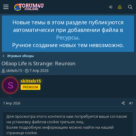
Новые темы в этом разделе публикуются
автоматически при добавлении файла в
Ресурсы
.
Ручное создание новых тем невозможно.
Игровые обзоры
Обзор Life is Strange: Reunion
А
Д
skittels15
7 Апр 2026
в
а
т
т
skittels15
S
о
а
PREMIUM
р
н
т
а
е
ч
7 Апр 2026
#1
м
а
ы
л
а
Для просмотра этого контента нам потребуется ваше согласие
на установку файлов cookie третьих лиц.
Более подробную информацию можно найти на нашей
странице cookie
.