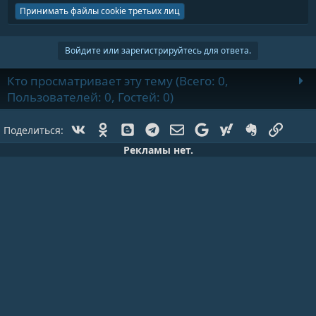
Принимать файлы cookie третьих лиц
Войдите или зарегистрируйтесь для ответа.
Кто просматривает эту тему (Всего: 0,
Пользователей: 0, Гостей: 0)
Vk
Ok
Blogger
Telegram
Электронная почта
Google
Yahoo
Evernote
Ссылк
Поделиться:
Рекламы нет.