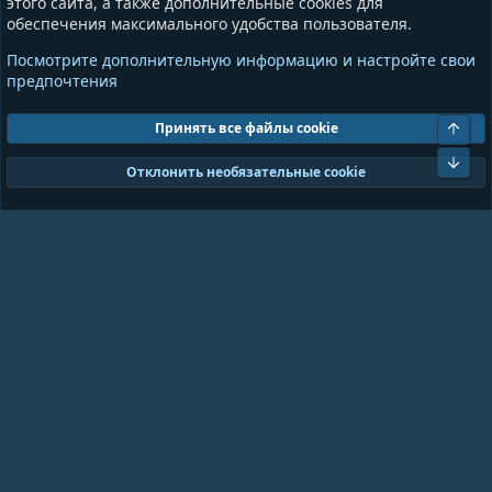
этого сайта, а также дополнительные cookies для
обеспечения максимального удобства пользователя.
Информация
Разное
Посмотрите дополнительную информацию и настройте свои
Условия и правила
Общая информация
предпочтения
Политика конфиденциальности
Предложения и пожелания
Помощь
Пожертвования
Свер
Принять все файлы cookie
Сниз
Cookies
GrayAndBlue (Dark)
Отклонить необязательные cookie
Ширина
Запросов
19
Время
0.1355s
Память
11.01MB