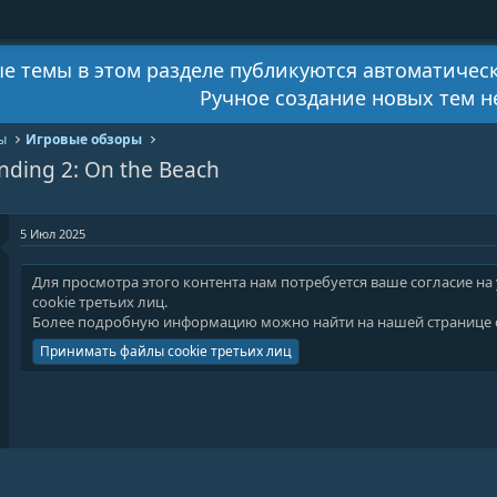
е темы в этом разделе публикуются автоматичес
Ручное создание новых тем 
ы
Игровые обзоры
nding 2: On the Beach
5 Июл 2025
Для просмотра этого контента нам потребуется ваше согласие на
cookie третьих лиц.
Более подробную информацию можно найти на нашей
странице 
Принимать файлы cookie третьих лиц