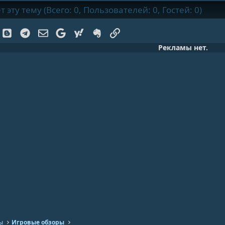
эту тему (Всего: 0, Пользователей: 0, Гостей: 0)
k
Blogger
Telegram
Электронная почта
Google
Yahoo
Evernote
Ссылка
Рекламы нет.
ы
Игровые обзоры