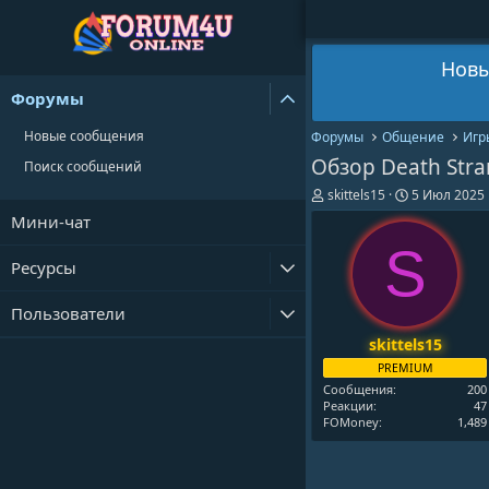
Новы
Форумы
Новые сообщения
Форумы
Общение
Игр
Обзор Death Stra
Поиск сообщений
А
Д
skittels15
5 Июл 2025
в
а
Мини-чат
т
т
о
а
S
р
н
Ресурсы
т
а
е
ч
Пользователи
м
а
ы
л
skittels15
а
PREMIUM
Сообщения
200
Реакции
47
FOMoney
1,489