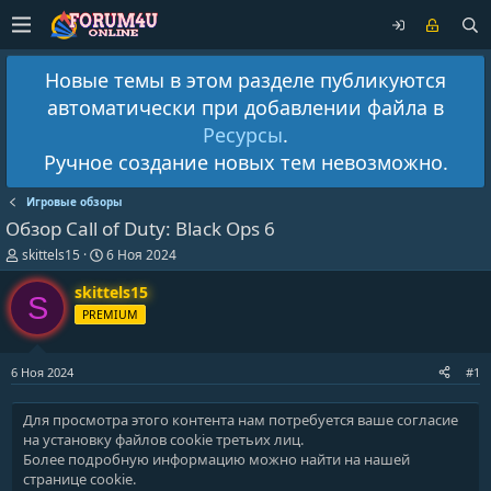
Новые темы в этом разделе публикуются
автоматически при добавлении файла в
Ресурсы
.
Ручное создание новых тем невозможно.
Игровые обзоры
Обзор Call of Duty: Black Ops 6
А
Д
skittels15
6 Ноя 2024
в
а
т
т
skittels15
S
о
а
PREMIUM
р
н
т
а
е
ч
6 Ноя 2024
#1
м
а
ы
л
а
Для просмотра этого контента нам потребуется ваше согласие
на установку файлов cookie третьих лиц.
Более подробную информацию можно найти на нашей
странице cookie
.