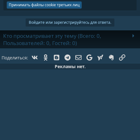
Принимать файлы cookie третьих лиц
Войдите или зарегистрируйтесь для ответа.
Кто просматривает эту тему (Всего: 0,
Пользователей: 0, Гостей: 0)
Vk
Ok
Blogger
Telegram
Электронная почта
Google
Yahoo
Evernote
Ссылк
Поделиться:
Рекламы нет.