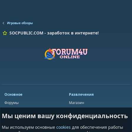
Игровые обзоры
SOCPUBLIC.COM - заработок в интернете!
Основное
Развлечения
Форумы
Магазин
Мини-чат
Лотереи
Мы ценим вашу конфиденциальность
Ресурсы
Приложения
Пользователи
Игры
Мы используем основные
cookies
для обеспечения работы
Сообщества