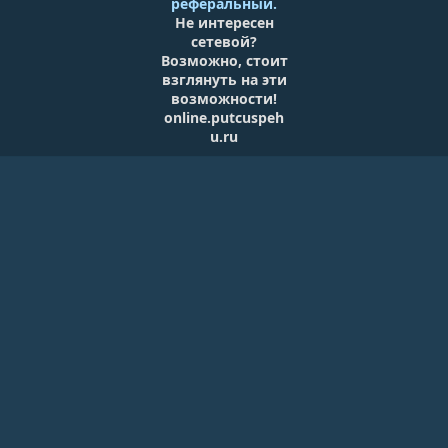
в
реферальный.
о
ё
Не интересен
з
д
сетевой?
н
Возможно, стоит
взглянуть на эти
к
возможности!
online.putcuspeh
а
u.ru
р
е
су
р
с
а