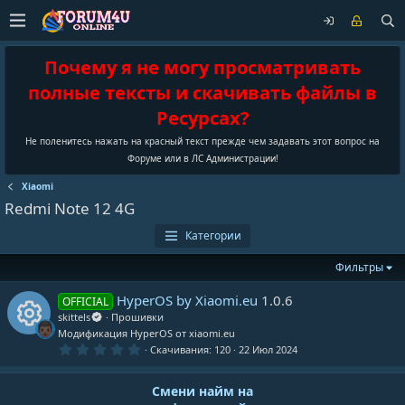
Почему я не могу просматривать
полные тексты и скачивать файлы в
Ресурсах?
Не поленитесь нажать на красный текст прежде чем задавать этот вопрос на
Форуме или в ЛС Администрации!
Xiaomi
Redmi Note 12 4G
Категории
Фильтры
HyperOS by Xiaomi.eu
1.0.6
OFFICIAL
skittels
Прошивки
Модификация HyperOS от xiaomi.eu
И
0
Скачивания
120
22 Июл 2024
.
0
к
0
Смени найм на
з