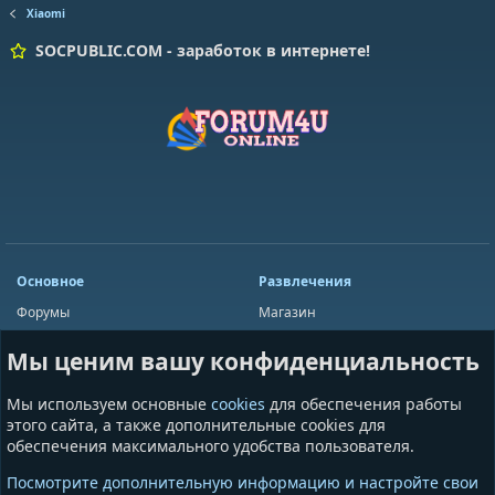
Xiaomi
SOCPUBLIC.COM - заработок в интернете!
Основное
Развлечения
Форумы
Магазин
Мини-чат
Лотереи
Мы ценим вашу конфиденциальность
Ресурсы
Приложения
Пользователи
Игры
Мы используем основные
cookies
для обеспечения работы
Сообщества
этого сайта, а также дополнительные cookies для
обеспечения максимального удобства пользователя.
Информация
Разное
Посмотрите дополнительную информацию и настройте свои
Условия и правила
Общая информация