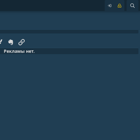
ная почта
gle
Yahoo
Evernote
Ссылка
Рекламы нет.