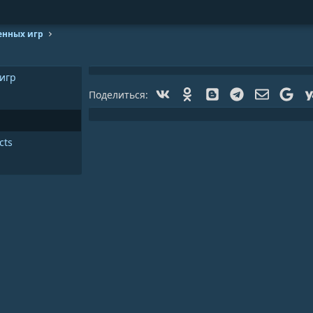
енных игр
 игр
Vk
Ok
Blogger
Telegram
Электрон
Goo
Поделиться:
cts