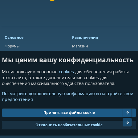
Основное
Развлечения
Форумы
Магазин
Мини-чат
Лотереи
Мы ценим вашу конфиденциальность
Ресурсы
Приложения
Пользователи
Игры
Мы используем основные
cookies
для обеспечения работы
Сообщества
этого сайта, а также дополнительные cookies для
обеспечения максимального удобства пользователя.
Информация
Разное
Посмотрите дополнительную информацию и настройте свои
Условия и правила
Общая информация
предпочтения
Политика конфиденциальности
Предложения и пожелания
Помощь
Пожертвования
Свер
Принять все файлы cookie
Сниз
Cookies
GrayAndBlue (Dark)
Отклонить необязательные cookie
Ширина
Запросов
21
Время
0.0967s
Память
10.01MB