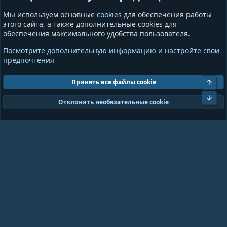
Пользователи
Игры
Мы используем основные
cookies
для обеспечения работы
Сообщества
этого сайта, а также дополнительные cookies для
обеспечения максимального удобства пользователя.
Информация
Разное
Посмотрите дополнительную информацию и настройте свои
Условия и правила
Общая информация
предпочтения
Политика конфиденциальности
Предложения и пожелания
Помощь
Пожертвования
Свер
Принять все файлы cookie
Сниз
Cookies
GrayAndBlue (Dark)
Отклонить необязательные cookie
Ширина
Запросов
18
Время
0.0853s
Память
11.01MB