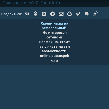
Пользователей: 0, Гостей: 0)
Vk
Ok
Blogger
Telegram
Электронная почта
Google
Yahoo
Evernote
Ссылк
Поделиться:
Смени найм на
реферальный.
Не интересен
сетевой?
Возможно, стоит
взглянуть на эти
возможности!
online.putcuspeh
u.ru