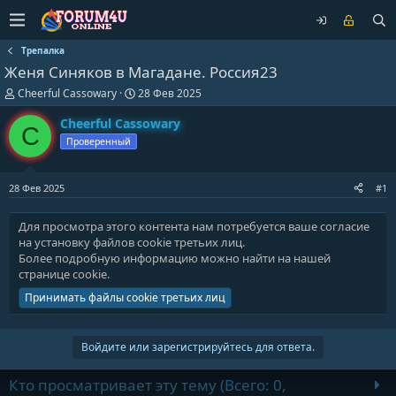
Трепалка
Женя Синяков в Магадане. Россия23
А
Д
Cheerful Cassowary
28 Фев 2025
в
а
т
т
Cheerful Cassowary
C
о
а
Проверенный
р
н
т
а
е
ч
28 Фев 2025
#1
м
а
ы
л
а
Для просмотра этого контента нам потребуется ваше согласие
на установку файлов cookie третьих лиц.
Более подробную информацию можно найти на нашей
странице cookie
.
Принимать файлы cookie третьих лиц
Войдите или зарегистрируйтесь для ответа.
Кто просматривает эту тему (Всего: 0,