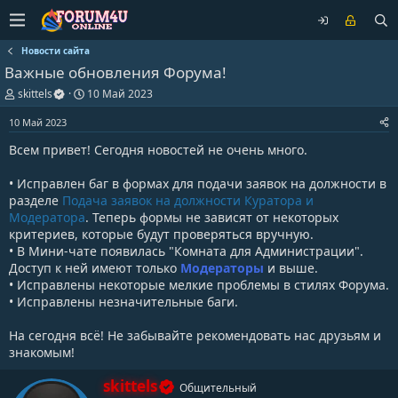
Новости сайта
Важные обновления Форума!
А
Д
skittels
10 Май 2023
в
а
т
т
10 Май 2023
о
а
Всем привет! Сегодня новостей не очень много.
р
н
т
а
е
ч
• Исправлен баг в формах для подачи заявок на должности в
м
а
разделе
Подача заявок на должности Куратора и
ы
л
Модератора
. Теперь формы не зависят от некоторых
а
критериев, которые будут проверяться вручную.
• В Мини-чате появилась "Комната для Администрации".
Доступ к ней имеют только
Модераторы
и выше.
• Исправлены некоторые мелкие проблемы в стилях Форума.
• Исправлены незначительные баги.
На сегодня всё! Не забывайте рекомендовать нас друзьям и
знакомым!
А
skittels
Общительный
в