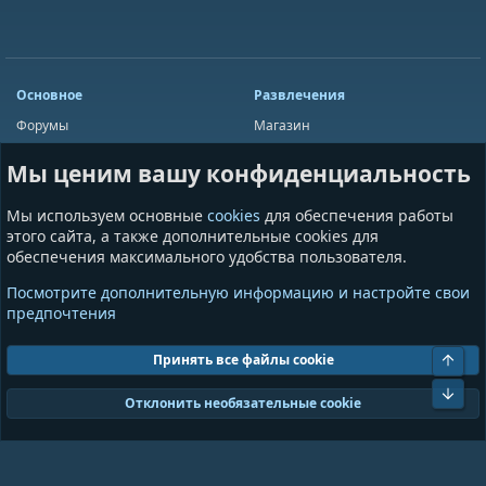
Основное
Развлечения
Форумы
Магазин
Мини-чат
Лотереи
Мы ценим вашу конфиденциальность
Ресурсы
Приложения
Пользователи
Игры
Мы используем основные
cookies
для обеспечения работы
Сообщества
этого сайта, а также дополнительные cookies для
обеспечения максимального удобства пользователя.
Информация
Разное
Посмотрите дополнительную информацию и настройте свои
Условия и правила
Общая информация
предпочтения
Политика конфиденциальности
Предложения и пожелания
Помощь
Пожертвования
Свер
Принять все файлы cookie
Сниз
Cookies
GrayAndBlue (Dark)
Отклонить необязательные cookie
Ширина
Запросов
18
Время
0.0949s
Память
11.01MB