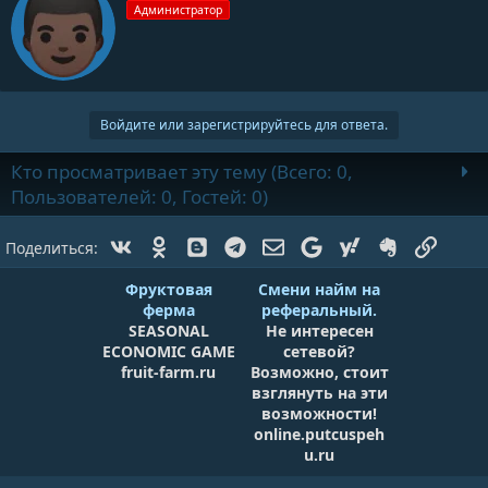
Администратор
т
о
р
Войдите или зарегистрируйтесь для ответа.
Кто просматривает эту тему (Всего: 0,
Пользователей: 0, Гостей: 0)
Vk
Ok
Blogger
Telegram
Электронная почта
Google
Yahoo
Evernote
Ссылк
Поделиться:
Фруктовая
Смени найм на
ферма
реферальный.
SEASONAL
Не интересен
ECONOMIC GAME
сетевой?
fruit-farm.ru
Возможно, стоит
взглянуть на эти
возможности!
online.putcuspeh
u.ru