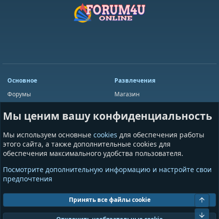
Основное
Развлечения
Форумы
Магазин
Мини-чат
Лотереи
Мы ценим вашу конфиденциальность
Ресурсы
Приложения
Пользователи
Игры
Мы используем основные
cookies
для обеспечения работы
Сообщества
этого сайта, а также дополнительные cookies для
обеспечения максимального удобства пользователя.
Информация
Разное
Посмотрите дополнительную информацию и настройте свои
Условия и правила
Общая информация
предпочтения
Политика конфиденциальности
Предложения и пожелания
Помощь
Пожертвования
Свер
Принять все файлы cookie
Сниз
Cookies
GrayAndBlue (Dark)