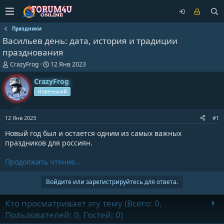
Праздники
Васильев день: дата, история и традиции
празднования
А
Д
CrazyFrog
12 Янв 2023
в
а
т
т
CrazyFrog
о
а
Новенький
р
н
т
а
е
ч
12 Янв 2023
#1
м
а
ы
л
Новый год был и остается одним из самых важных
а
праздников для россиян.
Продолжить чтение...
Войдите или зарегистрируйтесь для ответа.
Кто просматривает эту тему (Всего: 0,
Пользователей: 0, Гостей: 0)