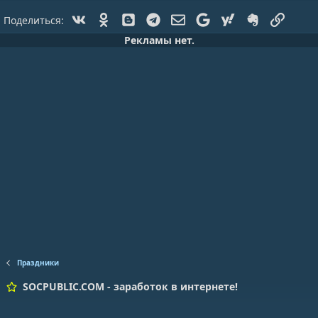
Vk
Ok
Blogger
Telegram
Электронная почта
Google
Yahoo
Evernote
Ссылк
Поделиться:
Рекламы нет.
Праздники
SOCPUBLIC.COM - заработок в интернете!