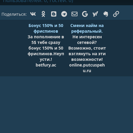
Пользователей: 0, Гостей: 0)
Vk
Ok
Blogger
Telegram
Электронная почта
Google
Yahoo
Evernote
Ссылк
Поделиться:
Бонус 150% и 50
Смени найм на
фриспинов
реферальный.
За пополнение в
Не интересен
5$ тебе сразу
сетевой?
бонус 150% и 50
Возможно, стоит
фриспинов.Неуп
взглянуть на эти
усти.!
возможности!
betfury.ac
online.putcuspeh
u.ru