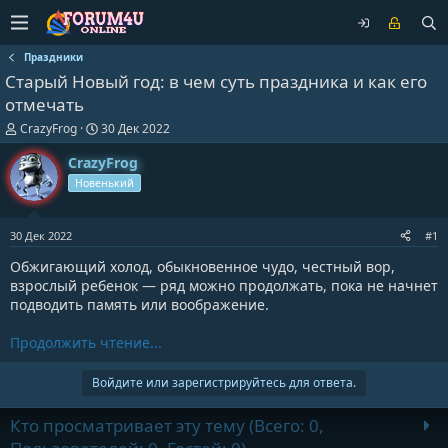
Праздники
Старый Новый год: в чем суть праздника и как его
отмечать
А
Д
CrazyFrog
30 Дек 2022
в
а
т
т
CrazyFrog
о
а
Новенький
р
н
т
а
е
ч
30 Дек 2022
#1
м
а
ы
л
Обжигающий холод, обыкновенное чудо, честный вор,
а
взрослый ребенок — ряд можно продолжать, пока не начнет
подводить память или воображение.
Продолжить чтение...
Войдите или зарегистрируйтесь для ответа.
Кто просматривает эту тему (Всего: 0,