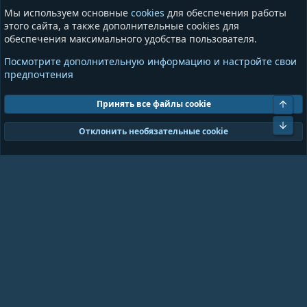
Пользователи
Игры
Мы используем основные
cookies
для обеспечения работы
Сообщества
этого сайта, а также дополнительные cookies для
обеспечения максимального удобства пользователя.
Информация
Разное
Посмотрите дополнительную информацию и настройте свои
Условия и правила
Общая информация
предпочтения
Политика конфиденциальности
Предложения и пожелания
Помощь
Пожертвования
Свер
Принять все файлы cookie
Сниз
Cookies
GrayAndBlue (Dark)
Отклонить необязательные cookie
Ширина
Запросов
18
Время
0.1031s
Память
11.01MB