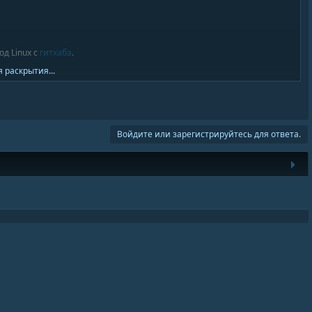
д Linux с
гитхаба
.
 раскрытия...
ssential dkms...[/CODE]
Войдите или зарегистрируйтесь для ответа.