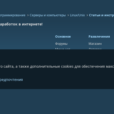
рограммирование
Серверы и компьютеры
Linux/Unix
Статьи и инст
аработок в интернете!
Основное
Развлечения
Форумы
Магазин
Мини-чат
Лотереи
Ресурсы
Приложения
Пользователи
Игры
о сайта, а также дополнительные cookies для обеспечения мак
Сообщества
 (Dark)
предпочтения