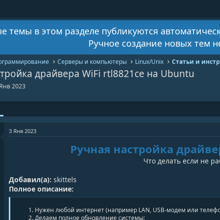
е темы в этом разделе публикуются автоматичес
Ручное создание новых тем 
рограммирование
Серверы и компьютеры
Linux/Unix
Статьи и инст
тройка драйвера WiFi rtl8821ce на Ubuntu
 Янв 2023
3 Янв 2023
Ручная настройка драйвер
Что делать если не ра
Добавил(а):
skittels
Полное описание:
Нужен любой интернет (например LAN, USB-модем или телеф
Делаем полное обновление системы: