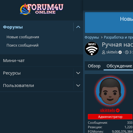
Новы
Форумы
Новые сообщения
Форумы
Разработка и п
Ручная нас
Поиск сообщений
А
Д
skittels
3
в
а
Мини-чат
т
т
Обзор
Обсуждение
о
а
р
н
Ресурсы
т
а
е
ч
Пользователи
м
а
ы
л
а
skittels
Администратор
Сообщения
333
Реакции
1,220
FOMoney
9,000,376,384