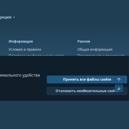
рукции
Информация
Разное
Условия и правила
Общая информация
Политика конфиденциальности
Предложения и пожелания
Помощь
Пожертвования
симального удобства
Свер
Принять все файлы cookie
Сниз
Отклонить необязательные cookie
Ширина
Запросов
21
Время
0.1087s
Память
11.09MB