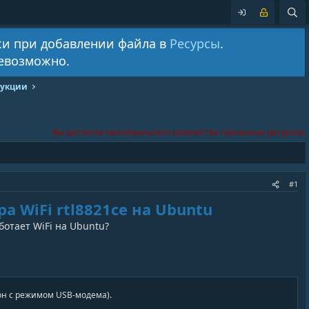
ки при добавлении файла в
Ресурсы
.
невозможно.
рукции
Вы достигли максимального количества скачанных ресурсов.
#1
а WiFi rtl8821ce на Ubuntu
ботает WiFi на Ubuntu?
он с режимом USB-модема).