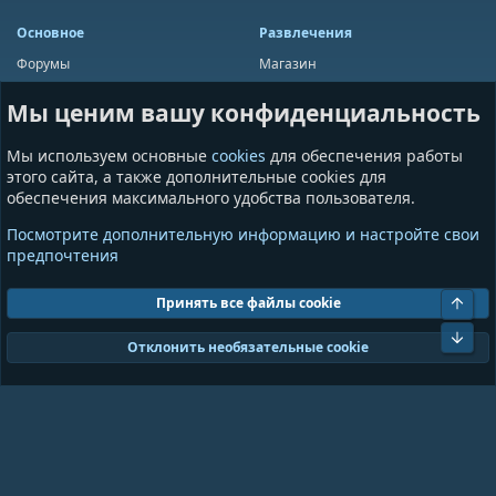
Основное
Развлечения
Форумы
Магазин
Мини-чат
Лотереи
Мы ценим вашу конфиденциальность
Ресурсы
Приложения
Пользователи
Игры
Мы используем основные
cookies
для обеспечения работы
Сообщества
этого сайта, а также дополнительные cookies для
обеспечения максимального удобства пользователя.
Информация
Разное
Посмотрите дополнительную информацию и настройте свои
Условия и правила
Общая информация
предпочтения
Политика конфиденциальности
Предложения и пожелания
Помощь
Пожертвования
Свер
Принять все файлы cookie
Сниз
Cookies
GrayAndBlue (Dark)
Отклонить необязательные cookie
Ширина
Запросов
18
Время
0.0812s
Память
11.01MB