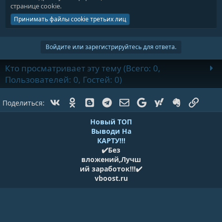
странице cookie
.
Принимать файлы cookie третьих лиц
Войдите или зарегистрируйтесь для ответа.
Кто просматривает эту тему (Всего: 0,
Пользователей: 0, Гостей: 0)
Vk
Ok
Blogger
Telegram
Электронная почта
Google
Yahoo
Evernote
Ссылк
Поделиться:
Новый ТОП
Выводи На
КАРТУ!!!
✔️Без
вложений,Лучш
ий заработок!!!✔️
vboost.ru