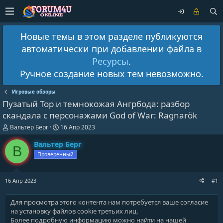
Новые темы в этом разделе публикуются
автоматически при добавлении файла в
Ресурсы
.
Ручное создание новых тем невозможно.
Игровые обзоры
Пузатый Тор и темнокожая Ангрбода: разбор
скандала с персонажами God of War: Ragnarök
А
Д
Вальтер Берг
16 Апр 2023
в
а
т
т
Вальтер Берг
В
о
а
Проверенный
р
н
т
а
е
ч
16 Апр 2023
#1
м
а
ы
л
а
Для просмотра этого контента нам потребуется ваше согласие
на установку файлов cookie третьих лиц.
Более подробную информацию можно найти на нашей