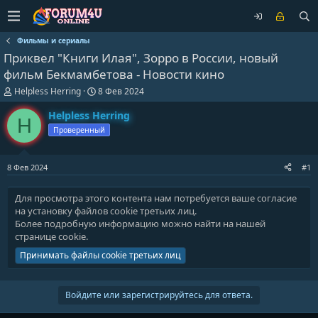
Фильмы и сериалы
Приквел "Книги Илая", Зорро в России, новый
фильм Бекмамбетова - Новости кино
А
Д
Helpless Herring
8 Фев 2024
в
а
т
т
Helpless Herring
H
о
а
Проверенный
р
н
т
а
е
ч
8 Фев 2024
#1
м
а
ы
л
а
Для просмотра этого контента нам потребуется ваше согласие
на установку файлов cookie третьих лиц.
Более подробную информацию можно найти на нашей
странице cookie
.
Принимать файлы cookie третьих лиц
Войдите или зарегистрируйтесь для ответа.