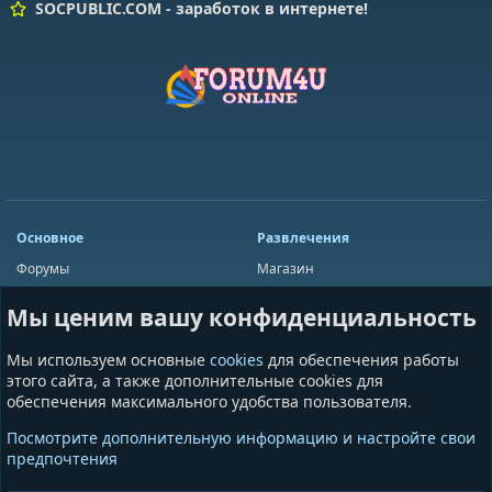
SOCPUBLIC.COM - заработок в интернете!
Основное
Развлечения
Форумы
Магазин
Мини-чат
Лотереи
Мы ценим вашу конфиденциальность
Ресурсы
Приложения
Пользователи
Игры
Мы используем основные
cookies
для обеспечения работы
Сообщества
этого сайта, а также дополнительные cookies для
обеспечения максимального удобства пользователя.
Информация
Разное
Посмотрите дополнительную информацию и настройте свои
Условия и правила
Общая информация
предпочтения
Политика конфиденциальности
Предложения и пожелания
Помощь
Пожертвования