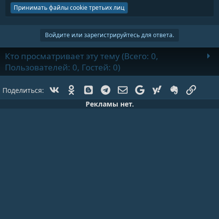
Принимать файлы cookie третьих лиц
Войдите или зарегистрируйтесь для ответа.
Кто просматривает эту тему (Всего: 0,
Пользователей: 0, Гостей: 0)
Vk
Ok
Blogger
Telegram
Электронная почта
Google
Yahoo
Evernote
Ссылк
Поделиться:
Рекламы нет.