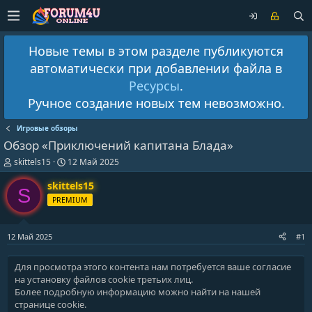
Новые темы в этом разделе публикуются
автоматически при добавлении файла в
Ресурсы
.
Ручное создание новых тем невозможно.
Игровые обзоры
Обзор «Приключений капитана Блада»
А
Д
skittels15
12 Май 2025
в
а
т
т
skittels15
S
о
а
PREMIUM
р
н
т
а
е
ч
12 Май 2025
#1
м
а
ы
л
а
Для просмотра этого контента нам потребуется ваше согласие
на установку файлов cookie третьих лиц.
Более подробную информацию можно найти на нашей
странице cookie
.