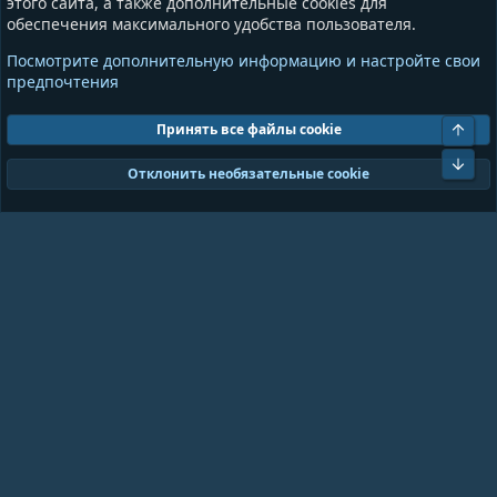
этого сайта, а также дополнительные cookies для
обеспечения максимального удобства пользователя.
Информация
Разное
Посмотрите дополнительную информацию и настройте свои
Условия и правила
Общая информация
предпочтения
Политика конфиденциальности
Предложения и пожелания
Помощь
Пожертвования
Свер
Принять все файлы cookie
Сниз
Cookies
GrayAndBlue (Dark)
Отклонить необязательные cookie
Ширина
Запросов
18
Время
0.0899s
Память
11.01MB