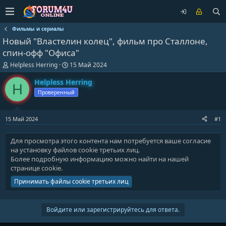
Фильмы и сериалы
Новый "Властелин колец", фильм про Сталлоне,
спин-офф "Офиса"
А
Д
Helpless Herring
15 Май 2024
в
а
т
т
Helpless Herring
H
о
а
Проверенный
р
н
т
а
е
ч
15 Май 2024
#1
м
а
ы
л
а
Для просмотра этого контента нам потребуется ваше согласие
на установку файлов cookie третьих лиц.
Более подробную информацию можно найти на нашей
странице cookie
.
Принимать файлы cookie третьих лиц
Войдите или зарегистрируйтесь для ответа.