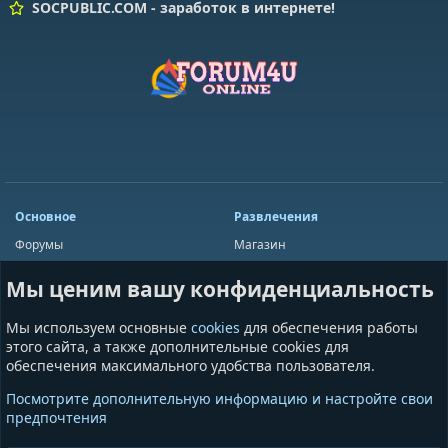
SOCPUBLIC.COM - заработок в интернете!
Основное
Развлечения
Форумы
Магазин
Мини-чат
Лотереи
Мы ценим вашу конфиденциальность
Ресурсы
Приложения
Пользователи
Игры
Мы используем основные
cookies
для обеспечения работы
Сообщества
этого сайта, а также дополнительные cookies для
обеспечения максимального удобства пользователя.
Информация
Разное
Посмотрите дополнительную информацию и настройте свои
Условия и правила
Общая информация
предпочтения
Политика конфиденциальности
Предложения и пожелания
Помощь
Пожертвования