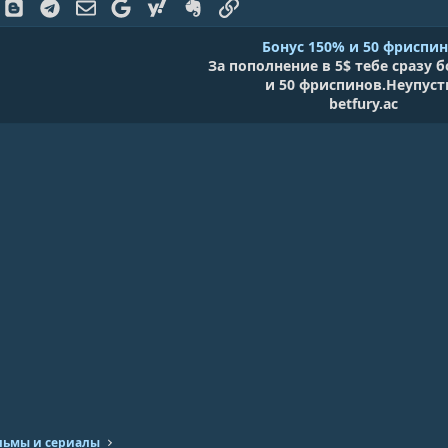
k
Blogger
Telegram
Электронная почта
Google
Yahoo
Evernote
Ссылка
Бонус 150% и 50 фриспи
За пополнение в 5$ тебе сразу 
и 50 фриспинов.Неупусти
betfury.ac
ьмы и сериалы