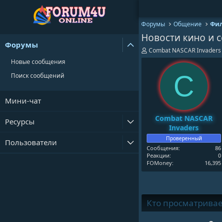
Форумы
Общение
Фил
Новости кино и с
Форумы
А
Combat NASCAR Invaders
в
Новые сообщения
т
о
C
Поиск сообщений
р
т
е
Мини-чат
м
ы
Combat NASCAR
Ресурсы
Invaders
Проверенный
Пользователи
Сообщения
86
Реакции
0
FOMoney
16,395
Кто просматривает 