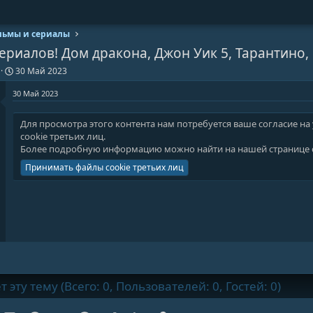
ьмы и сериалы
ериалов! Дом дракона, Джон Уик 5, Тарантино,
Д
30 Май 2023
а
т
30 Май 2023
а
н
Для просмотра этого контента нам потребуется ваше согласие на
а
cookie третьих лиц.
ч
а
Более подробную информацию можно найти на нашей
странице 
л
Принимать файлы cookie третьих лиц
а
эту тему (Всего: 0, Пользователей: 0, Гостей: 0)