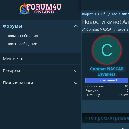
Форумы
Общение
Фил
Новости кино! Ал
Форумы
А
Combat NASCAR Invaders
в
Новые сообщения
т
о
C
Поиск сообщений
р
т
е
Мини-чат
м
ы
Combat NASCAR
Ресурсы
Invaders
Проверенный
Пользователи
Сообщения
86
Реакции
0
FOMoney
16,395
Кто просматривает 