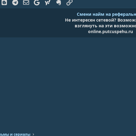
k
Blogger
Telegram
Электронная почта
Google
Yahoo
Evernote
Ссылка
Смени найм на рефераль
Не интересен сетевой? Возмож
взглянуть на эти возможн
online.putcuspehu.ru
ьмы и сериалы