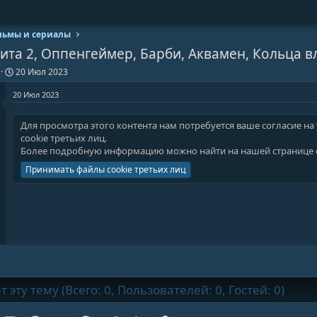
ьмы и сериалы
ита 2, Оппенгеймер, Барби, Аквамен, Кольца в
Д
20 Июл 2023
а
т
20 Июл 2023
а
н
Для просмотра этого контента нам потребуется ваше согласие на
а
cookie третьих лиц.
ч
а
Более подробную информацию можно найти на нашей
странице 
л
Принимать файлы cookie третьих лиц
а
эту тему (Всего: 0, Пользователей: 0, Гостей: 0)