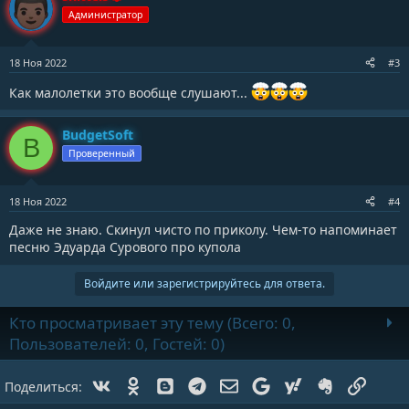
Администратор
18 Ноя 2022
#3
Как малолетки это вообще слушают...
BudgetSoft
B
Проверенный
18 Ноя 2022
#4
Даже не знаю. Скинул чисто по приколу. Чем-то напоминает
песню Эдуарда Сурового про купола
Войдите или зарегистрируйтесь для ответа.
Кто просматривает эту тему (Всего: 0,
Пользователей: 0, Гостей: 0)
Vk
Ok
Blogger
Telegram
Электронная почта
Google
Yahoo
Evernote
Ссылк
Поделиться: