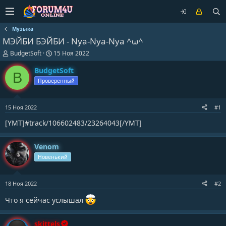
Музыка
МЭЙБИ БЭЙБИ - Nya-Nya-Nya ^ω^
А
Д
BudgetSoft
15 Ноя 2022
в
а
т
т
BudgetSoft
B
о
а
Проверенный
р
н
т
а
е
ч
15 Ноя 2022
#1
м
а
ы
л
[YMT]#track/106602483/23264043[/YMT]
а
Venom
Новенький
18 Ноя 2022
#2
Что я сейчас услышал
skittels