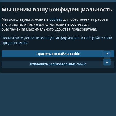
Мини-чат
Лотереи
Мы ценим вашу конфиденциальность
Ресурсы
Приложения
Пользователи
Игры
Мы используем основные
cookies
для обеспечения работы
Сообщества
этого сайта, а также дополнительные cookies для
обеспечения максимального удобства пользователя.
Информация
Разное
Посмотрите дополнительную информацию и настройте свои
Условия и правила
Общая информация
предпочтения
Политика конфиденциальности
Предложения и пожелания
Помощь
Пожертвования
Свер
Принять все файлы cookie
Сниз
Cookies
GrayAndBlue (Dark)
Отклонить необязательные cookie
Ширина
Запросов
18
Время
0.0958s
Память
11.01MB