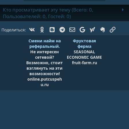
Кто просматривает эту тему (Всего: 0,
Пользователей: 0, Гостей: 0)
Vk
Ok
Blogger
Telegram
Электронная почта
Google
Yahoo
Evernote
Ссылк
Поделиться:
Смени найм на
Фруктовая
реферальный.
ферма
Не интересен
SEASONAL
сетевой?
ECONOMIC GAME
Возможно, стоит
fruit-farm.ru
взглянуть на эти
возможности!
online.putcuspeh
u.ru