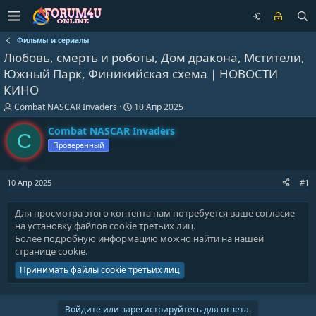
Фильмы и сериалы
Любовь, смерть и роботы, Дом дракона, Мстители,
Южный Парк, Финикийская схема | НОВОСТИ
КИНО
А
Д
Combat NASCAR Invaders
10 Апр 2025
в
а
т
т
Combat NASCAR Invaders
C
о
а
Проверенный
р
н
т
а
е
ч
10 Апр 2025
#1
м
а
ы
л
а
Для просмотра этого контента нам потребуется ваше согласие
на установку файлов cookie третьих лиц.
Более подробную информацию можно найти на нашей
странице cookie
.
Принимать файлы cookie третьих лиц
Войдите или зарегистрируйтесь для ответа.