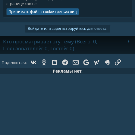
странице cookie
.
Принимать файлы cookie третьих лиц
Войдите или зарегистрируйтесь для ответа.
Кто просматривает эту тему (Всего: 0,
Пользователей: 0, Гостей: 0)
Vk
Ok
Blogger
Telegram
Электронная почта
Google
Yahoo
Evernote
Ссылк
Поделиться:
Рекламы нет.