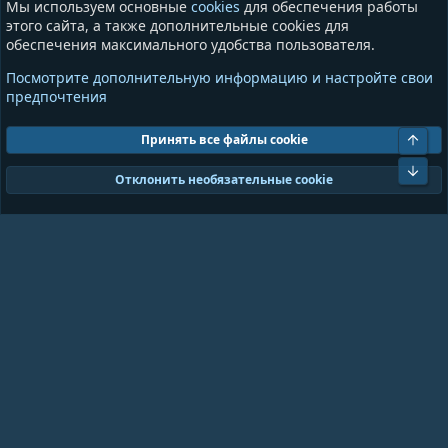
Мы используем основные
cookies
для обеспечения работы
Сообщества
этого сайта, а также дополнительные cookies для
обеспечения максимального удобства пользователя.
Информация
Разное
Посмотрите дополнительную информацию и настройте свои
Условия и правила
Общая информация
предпочтения
Политика конфиденциальности
Предложения и пожелания
Помощь
Пожертвования
Свер
Принять все файлы cookie
Сниз
Cookies
GrayAndBlue (Dark)
Отклонить необязательные cookie
Ширина
Запросов
18
Время
0.0995s
Память
11.01MB