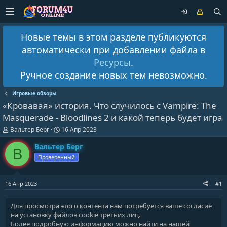
Новые темы в этом разделе публикуются
автоматически при добавлении файла в
Ресурсы
.
Ручное создание новых тем невозможно.
Игровые обзоры
«Кровавая» история. Что случилось с Vampire: The
Masquerade - Bloodlines 2 и какой теперь будет игра
А
Д
Вальтер Берг
16 Апр 2023
в
а
т
т
Вальтер Берг
В
о
а
Проверенный
р
н
т
а
е
ч
16 Апр 2023
#1
м
а
ы
л
а
Для просмотра этого контента нам потребуется ваше согласие
на установку файлов cookie третьих лиц.
Более подробную информацию можно найти на нашей