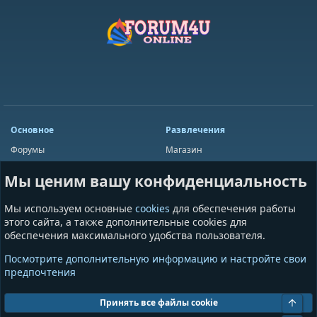
Основное
Развлечения
Форумы
Магазин
Мини-чат
Лотереи
Мы ценим вашу конфиденциальность
Ресурсы
Приложения
Пользователи
Игры
Мы используем основные
cookies
для обеспечения работы
Сообщества
этого сайта, а также дополнительные cookies для
обеспечения максимального удобства пользователя.
Информация
Разное
Посмотрите дополнительную информацию и настройте свои
Условия и правила
Общая информация
предпочтения
Политика конфиденциальности
Предложения и пожелания
Помощь
Пожертвования
Свер
Принять все файлы cookie