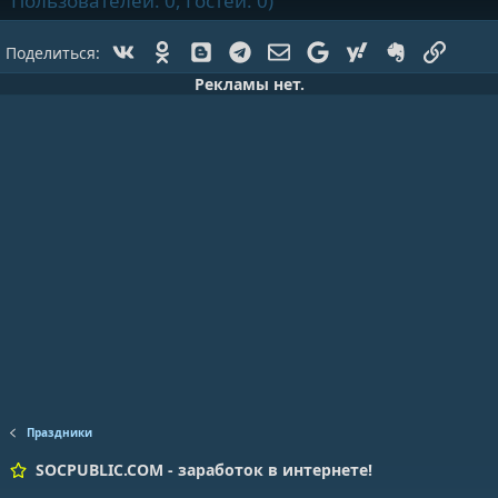
Пользователей: 0, Гостей: 0)
Vk
Ok
Blogger
Telegram
Электронная почта
Google
Yahoo
Evernote
Ссылк
Поделиться:
Рекламы нет.
Праздники
SOCPUBLIC.COM - заработок в интернете!