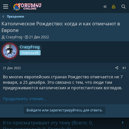
Праздники
Католическое Рождество: когда и как отмечают в
Европе
А
Д
CrazyFrog
21 Дек 2022
в
а
т
т
CrazyFrog
о
а
Новенький
р
н
т
а
е
ч
21 Дек 2022
#1
м
а
ы
л
Во многих европейских странах Рождество отмечается не 7
а
января, а 25 декабря. Это связано с тем, что люди там
придерживаются католических и протестантских взглядов.
Продолжить чтение...
Войдите или зарегистрируйтесь для ответа.
Кто просматривает эту тему (Всего: 0,