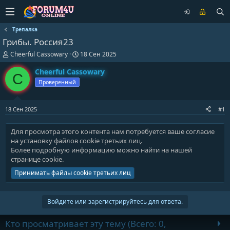
Трепалка
Грибы. Россия23
А
Д
Cheerful Cassowary
18 Сен 2025
в
а
т
т
Cheerful Cassowary
C
о
а
Проверенный
р
н
т
а
е
ч
18 Сен 2025
#1
м
а
ы
л
а
Для просмотра этого контента нам потребуется ваше согласие
на установку файлов cookie третьих лиц.
Более подробную информацию можно найти на нашей
странице cookie
.
Принимать файлы cookie третьих лиц
Войдите или зарегистрируйтесь для ответа.
Кто просматривает эту тему (Всего: 0,