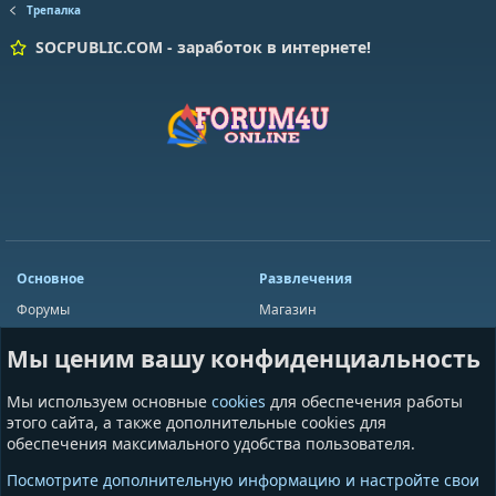
Трепалка
SOCPUBLIC.COM - заработок в интернете!
Основное
Развлечения
Форумы
Магазин
Мини-чат
Лотереи
Мы ценим вашу конфиденциальность
Ресурсы
Приложения
Пользователи
Игры
Мы используем основные
cookies
для обеспечения работы
Сообщества
этого сайта, а также дополнительные cookies для
обеспечения максимального удобства пользователя.
Информация
Разное
Посмотрите дополнительную информацию и настройте свои
Условия и правила
Общая информация