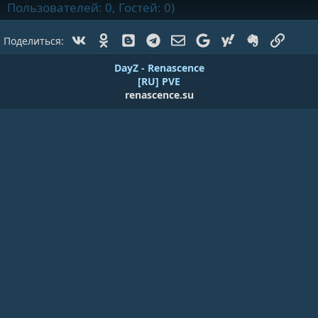
Пользователей: 0, Гостей: 0)
Vk
Ok
Blogger
Telegram
Электронная почта
Google
Yahoo
Evernote
Ссылк
Поделиться:
DayZ - Renascence
[RU] PVE
renascence.su