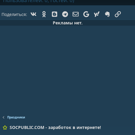
Пользователей: 0, Гостей: 0)
Vk
Ok
Blogger
Telegram
Электронная почта
Google
Yahoo
Evernote
Ссылк
Поделиться:
Рекламы нет.
Праздники
SOCPUBLIC.COM - заработок в интернете!