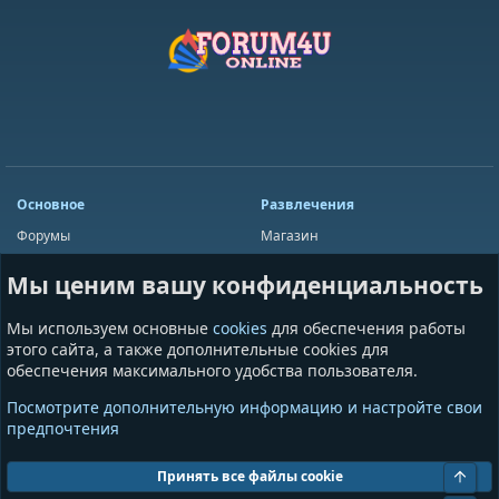
Основное
Развлечения
Форумы
Магазин
Мини-чат
Лотереи
Мы ценим вашу конфиденциальность
Ресурсы
Приложения
Пользователи
Игры
Мы используем основные
cookies
для обеспечения работы
Сообщества
этого сайта, а также дополнительные cookies для
обеспечения максимального удобства пользователя.
Информация
Разное
Посмотрите дополнительную информацию и настройте свои
Условия и правила
Общая информация
предпочтения
Политика конфиденциальности
Предложения и пожелания
Помощь
Пожертвования
Свер
Принять все файлы cookie