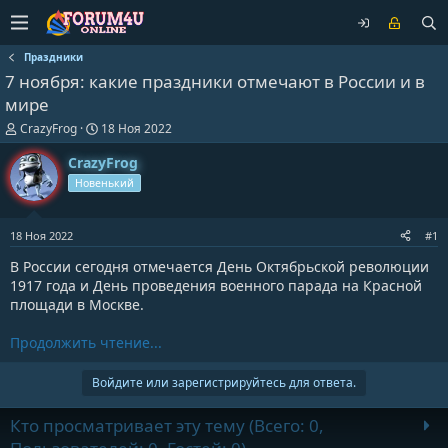
Праздники
7 ноября: какие праздники отмечают в России и в
мире
А
Д
CrazyFrog
18 Ноя 2022
в
а
т
т
CrazyFrog
о
а
Новенький
р
н
т
а
е
ч
18 Ноя 2022
#1
м
а
ы
л
В России сегодня отмечается День Октябрьской революции
а
1917 года и День проведения военного парада на Красной
площади в Москве.
Продолжить чтение...
Войдите или зарегистрируйтесь для ответа.
Кто просматривает эту тему (Всего: 0,