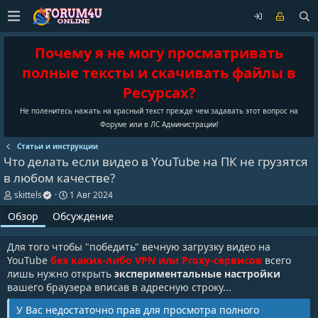
Почему я не могу просматривать
полные тексты и скачивать файлы в
Ресурсах?
Не поленитесь нажать на красный текст прежде чем задавать этот вопрос на
Форуме или в ЛС Администрации!
Статьи и инструкции
Что делать если видео в YouTube на ПК не грузятся
в любом качестве?
А
Д
skittels
1 Авг 2024
в
а
Обзор
Обсуждение
т
т
о
а
р
с
Для того чтобы "победить" вечную загрузку видео на
о
YouTube
без каких-либо VPN или Proxy-сервисов
всего
з
лишь нужно открыть
экспериментальные настройки
д
а
вашего браузера вписав в адресную строку...
н
и
У Вас недостаточно прав для просмотра полного