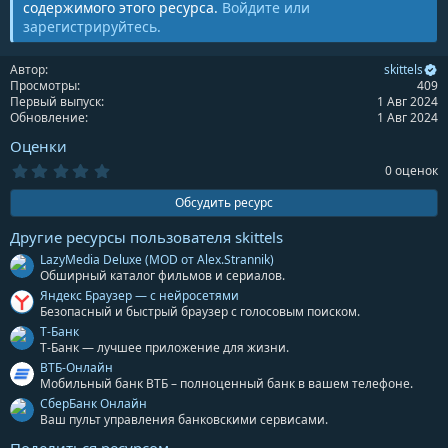
я
содержимого этого ресурса.
Войдите или
зарегистрируйтесь.
Автор
skittels
Просмотры
409
Первый выпуск
1 Авг 2024
Обновление
1 Авг 2024
Оценки
0
0 оценок
.
0
Обсудить ресурс
0
з
Другие ресурсы пользователя skittels
в
ё
LazyMedia Deluxe (MOD от Alex.Strannik)
з
Обширный каталог фильмов и сериалов.
д
Яндекс Браузер — с нейросетями
Безопасный и быстрый браузер с голосовым поиском.
Т-Банк
Т-Банк — лучшее приложение для жизни.
ВТБ-Онлайн
Мобильный банк ВТБ – полноценный банк в вашем телефоне.
СберБанк Онлайн
Ваш пульт управления банковскими сервисами.
Поделиться ресурсом