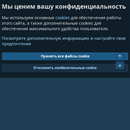
Мы ценим вашу конфиденциальность
Ресурсы
Приложения
Пользователи
Игры
Мы используем основные
cookies
для обеспечения работы
Сообщества
этого сайта, а также дополнительные cookies для
обеспечения максимального удобства пользователя.
Информация
Разное
Посмотрите дополнительную информацию и настройте свои
Условия и правила
Общая информация
предпочтения
Политика конфиденциальности
Предложения и пожелания
Помощь
Пожертвования
Свер
Принять все файлы cookie
Сниз
Cookies
GrayAndBlue (Dark)
Отклонить необязательные cookie
Ширина
Запросов
21
Время
0.1236s
Память
10.01MB