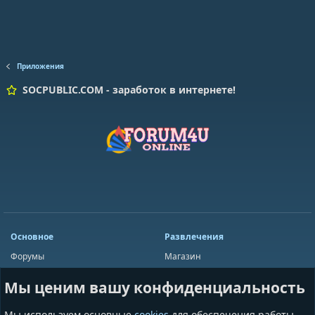
Приложения
SOCPUBLIC.COM - заработок в интернете!
Основное
Развлечения
Форумы
Магазин
Мини-чат
Лотереи
Мы ценим вашу конфиденциальность
Ресурсы
Приложения
Пользователи
Игры
Мы используем основные
cookies
для обеспечения работы