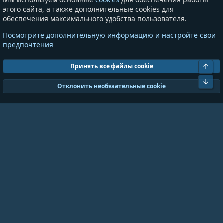
Сообщества
этого сайта, а также дополнительные cookies для
обеспечения максимального удобства пользователя.
Информация
Разное
Посмотрите дополнительную информацию и настройте свои
Условия и правила
Общая информация
предпочтения
Политика конфиденциальности
Предложения и пожелания
Помощь
Пожертвования
Свер
Принять все файлы cookie
Сниз
Cookies
GrayAndBlue (Dark)
Отклонить необязательные cookie
Ширина
Запросов
14
Время
0.0996s
Память
10.83MB