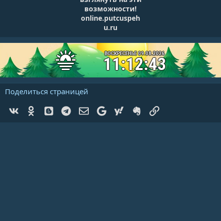
возможности!
online.putcuspeh
u.ru
ВОСКРЕСЕНЬЕ 09.08.2026
11:12:43
Поделиться страницей
Vk
Ok
Blogger
Telegram
Электронная почта
Google
Yahoo
Evernote
Ссылка