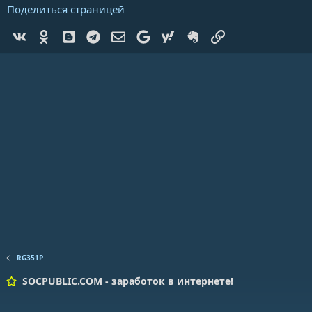
Поделиться страницей
Vk
Ok
Blogger
Telegram
Электронная почта
Google
Yahoo
Evernote
Ссылка
RG351P
SOCPUBLIC.COM - заработок в интернете!