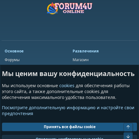
Основное
Развлечения
Форумы
Магазин
Мини-чат
Лотереи
Мы ценим вашу конфиденциальность
Ресурсы
Приложения
Пользователи
Игры
Мы используем основные
cookies
для обеспечения работы
Сообщества
этого сайта, а также дополнительные cookies для
обеспечения максимального удобства пользователя.
Информация
Разное
Посмотрите дополнительную информацию и настройте свои
Условия и правила
Общая информация
предпочтения
Политика конфиденциальности
Предложения и пожелания
Помощь
Пожертвования
Свер
Принять все файлы cookie
Сниз
Cookies
GrayAndBlue (Dark)