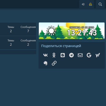
Темы
Сообщения
ПЯТНИЦА 07.08.2026
13:21:43
2
7
Темы
Сообщения
2
2
Поделиться страницей
Vk
Ok
Blogger
Telegram
Электронная 
Google
Yah
Evernote
Ссылка